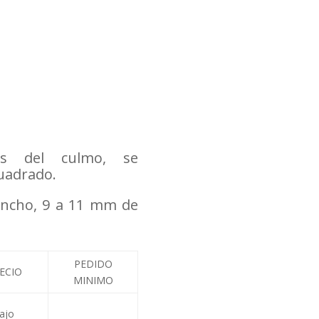
das del culmo, se
uadrado.
 ancho, 9 a 11 mm de
PEDIDO
ECIO
MINIMO
ajo