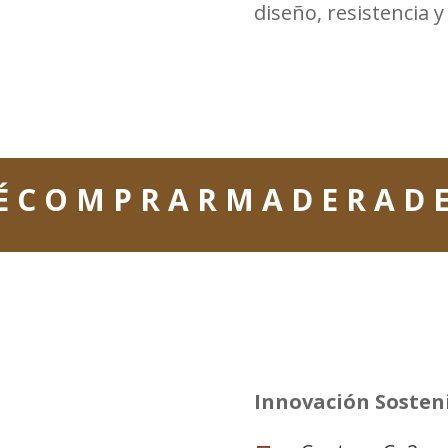
diseño, resistencia 
É C O M P R A R M A D E R A D 
Innovación Sosten