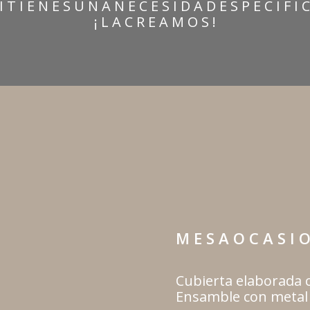
I T I E N E S U N A N E C E S I D A D E S P E C Í F I 
¡ L A C R E A M O S !
M E S A O C A S I 
Cubierta elaborada
Ensamble con metal