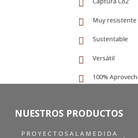
Captura Co2

Muy resistente

Sustentable

Versátil

100% Aprovech

NUESTROS PRODUCTOS
P R O Y E C T O S A L A M E D I D A