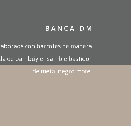
B A N C A D M
laborada con barrotes de madera
ida de bambúy ensamble bastidor
de metal negro mate.