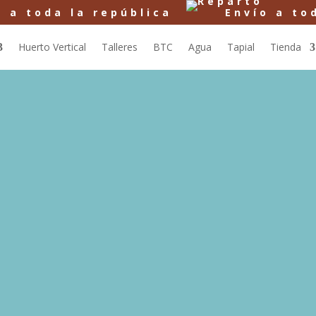
Envío a toda la república
Envío
Huerto Vertical
Talleres
BTC
Agua
Tapial
Tienda