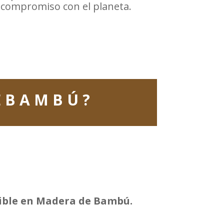
y compromiso con el planeta.
E B A M B Ú ?
ible en Madera de Bambú.