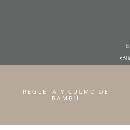
E
sól
R E G L E T A Y C U L M O D E
B A M B Ú