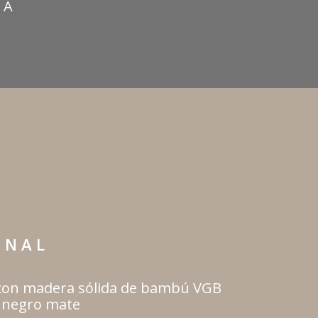
C A
O N A L
 con madera sólida de bambú VGB
 negro mate