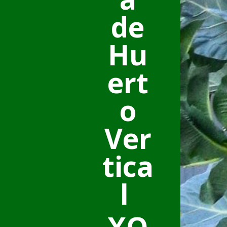
de
Hu
ert
o
Ver
tica
l
XO