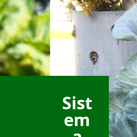
Sist
em
a