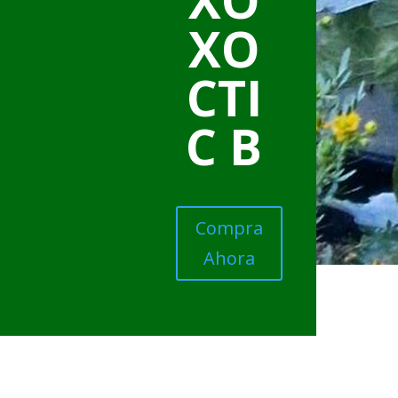
XO
CTI
C B
Compra
Ahora